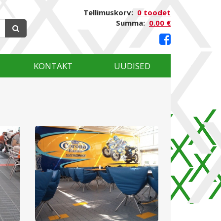
Tellimuskorv:
0 toodet
Summa:
0.00 €
KONTAKT
UUDISED