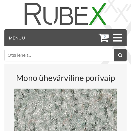
0
MENÜÜ
Mono ühevärviline porivaip